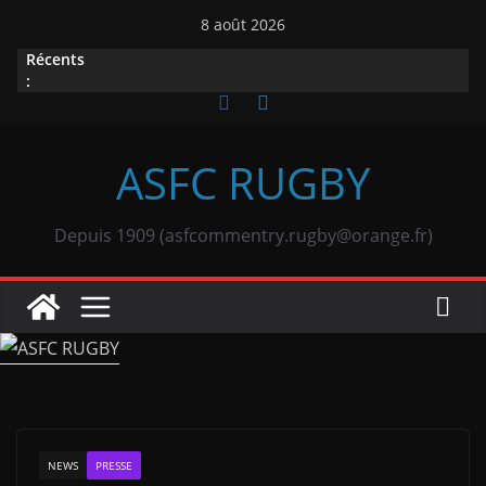
Passer
8 août 2026
au
Récents
contenu
:
ASFC RUGBY
Depuis 1909 (asfcommentry.rugby@orange.fr)
NEWS
PRESSE