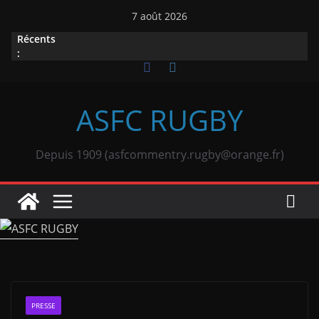
Passer
7 août 2026
au
Récents
contenu
:
ASFC RUGBY
Depuis 1909 (asfcommentry.rugby@orange.fr)
PRESSE