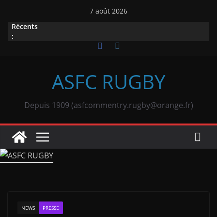
Passer
7 août 2026
au
Récents
contenu
:
ASFC RUGBY
Depuis 1909 (asfcommentry.rugby@orange.fr)
NEWS
PRESSE