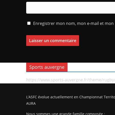
Enregistrer mon nom, mon e-mail et mon 
Sports auvergne
https://www.sports-auvergne.fr/theme/rugby
L’ASFC évolue actuellement en Championnat Territo
AURA
Nous sommes une grande famille composée :