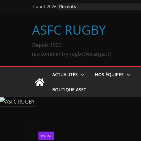
Passer
Récents :
7 août 2026
au
contenu
ASFC RUGBY
Depuis 1909
(asfcommentry.rugby@orange.fr)
ACTUALITÉS
NOS ÉQUIPES
BOUTIQUE ASFC
PRESSE