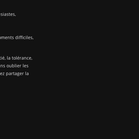
siastes,
ents difficiles,
ié, la tolérance,
ans oublier les
nez partager la