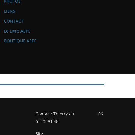
PHOTOS
LIENS
CONTACT
Le Livre ASFC
BOUTIQUE ASFC
Contact: Thierry au 06
61 23 91 48
Site: