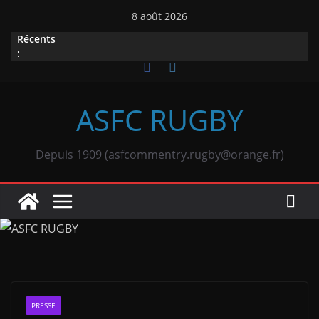
Passer
8 août 2026
au
Récents
contenu
:
ASFC RUGBY
Depuis 1909 (asfcommentry.rugby@orange.fr)
PRESSE