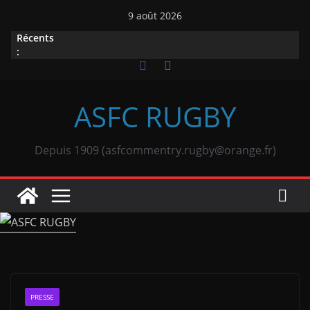
Passer
9 août 2026
au
Récents
contenu
:
ASFC RUGBY
Depuis 1909 (asfcommentry.rugby@orange.fr)
PRESSE