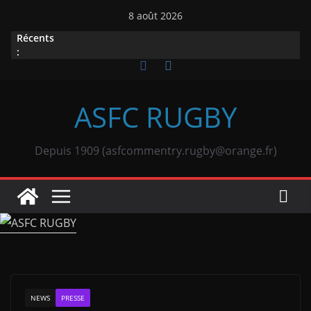
Passer
8 août 2026
au
Récents
contenu
:
ASFC RUGBY
Depuis 1909 (asfcommentry.rugby@orange.fr)
NEWS
PRESSE