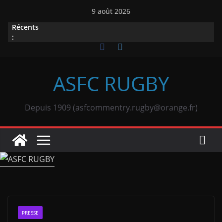
Passer
9 août 2026
au
Récents
contenu
:
ASFC RUGBY
Depuis 1909 (asfcommentry.rugby@orange.fr)
PRESSE