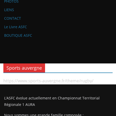
PHOTOS
LIENS
CONTACT
Le Livre ASFC
BOUTIQUE ASFC
Sports auvergne
https://www.sports-auvergne.fr/theme/rugby/
L’ASFC évolue actuellement en Championnat Territorial
Régionale 1 AURA
Nous sommes une grande famille composée :