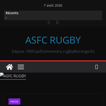
Passer
7 août 2026
au
Récents
contenu
:
ASFC RUGBY
Depuis 1909 (asfcommentry.rugby@orange.fr)
PRESSE