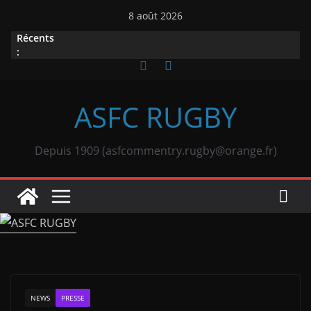
Passer
8 août 2026
au
Récents
contenu
:
ASFC RUGBY
Depuis 1909 (asfcommentry.rugby@orange.fr)
NEWS
PRESSE