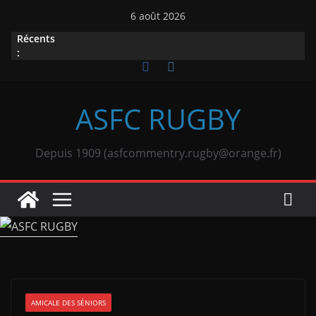
Passer
6 août 2026
au
Récents
contenu
:
ASFC RUGBY
Depuis 1909 (asfcommentry.rugby@orange.fr)
AMICALE DES SÉNIORS