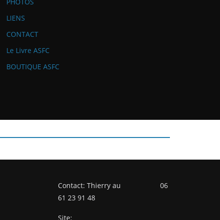
PHOTOS
LIENS
CONTACT
Le Livre ASFC
BOUTIQUE ASFC
Contact: Thierry au 06
61 23 91 48
Site: