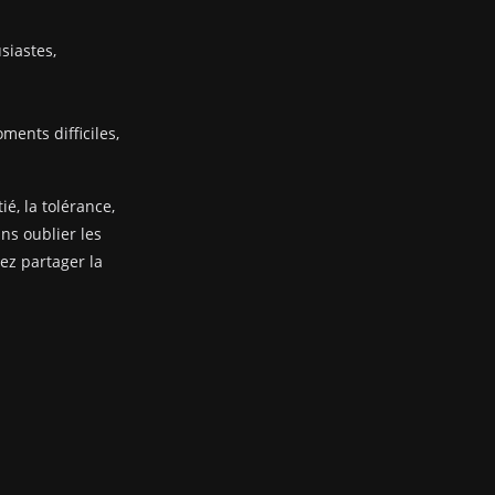
siastes,
ents difficiles,
ié, la tolérance,
ans oublier les
nez partager la