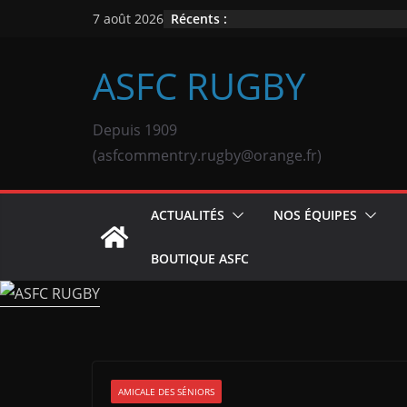
Passer
Récents :
7 août 2026
au
contenu
ASFC RUGBY
Depuis 1909
(asfcommentry.rugby@orange.fr)
ACTUALITÉS
NOS ÉQUIPES
BOUTIQUE ASFC
AMICALE DES SÉNIORS