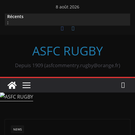
Passer
8 août 2026
au
Récents
contenu
:
ASFC RUGBY
Depuis 1909 (asfcommentry.rugby@orange.fr)
NEWS