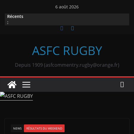
Passer
6 août 2026
au
Récents
contenu
:
ASFC RUGBY
Depuis 1909 (asfcommentry.rugby@orange.fr)
NEWS
RÉSULTATS DU WEEKEND