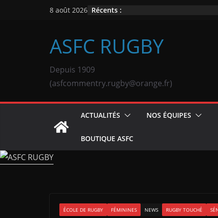
Passer
Récents :
8 août 2026
au
contenu
ASFC RUGBY
Depuis 1909
(asfcommentry.rugby@orange.fr)
ACTUALITÉS
NOS ÉQUIPES
BOUTIQUE ASFC
ÉCOLE DE RUGBY
FÉMININES
NEWS
RUGBY TOUCHÉ
SÉ