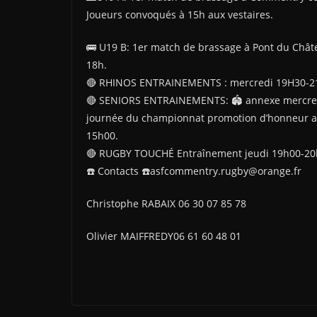
Joueurs convoqués à 15h aux vestaires.
🚌 U19 B: 1er match de brassage à Pont du Chât
18h.
🔴 RHINOS ENTRAINEMENTS : mercredi 19H30-21
🔴 SENIORS ENTRAINEMENTS: 🏟 annexe mercred
journée du championnat promotion d’honneur au
15h00.
🔴 RUGBY TOUCHÉ Entraînement jeudi 19h00-20h
☎️ Contacts ☎️asfcommentry.rugby@orange.fr
Christophe RABAIX 06 30 07 85 78
Olivier MAIFFREDY06 61 60 48 01