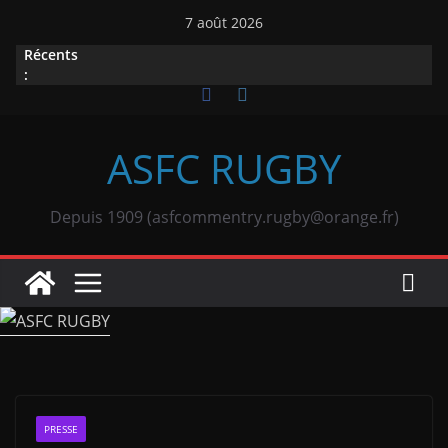
Passer
7 août 2026
au
Récents
contenu
:
ASFC RUGBY
Depuis 1909 (asfcommentry.rugby@orange.fr)
PRESSE