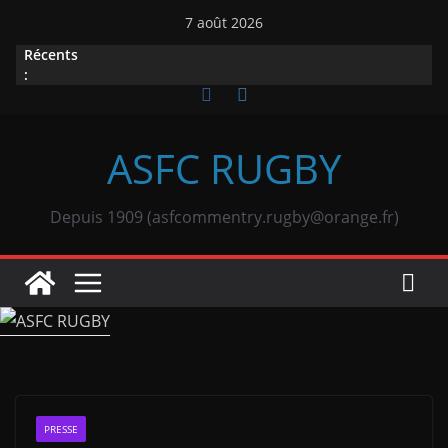
Passer
7 août 2026
au
Récents
contenu
:
ASFC RUGBY
Depuis 1909 (asfcommentry.rugby@orange.fr)
PRESSE