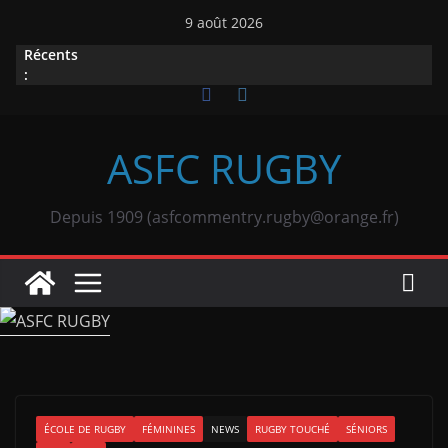
Passer
9 août 2026
au
Récents
contenu
:
ASFC RUGBY
Depuis 1909 (asfcommentry.rugby@orange.fr)
ÉCOLE DE RUGBY
FÉMININES
NEWS
RUGBY TOUCHÉ
SÉNIORS