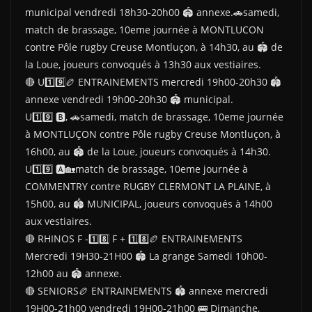
municipal vendredi 18h30-20h00 🏟 annexe.🚗samedi,
match de brassage, 10eme journée à MONTLUCON
contre Pôle rugby Creuse Montluçon, à 14h30, au 🏟 de
la Loue, joueurs convoqués à 13h30 aux vestiaires.
🔴 U1️⃣9️⃣🏉 ENTRAINEMENTS mercredi 19h00-20h30 🏟
annexe vendredi 19h00-20h30 🏟 municipal.
U1️⃣9️⃣ 🅱️, 🚗samedi, match de brassage, 10eme journée
à MONTLUÇON contre Pôle rugby Creuse Montluçon, à
16h00, au 🏟 de la Loue, joueurs convoqués à 14h30.
U1️⃣9️⃣ 🅰️🏡match de brassage, 10eme journée à
COMMENTRY contre RUGBY CLERMONT LA PLAINE, à
15h00, au 🏟 MUNICIPAL, joueurs convoqués à 14h00
aux vestiaires.
🔴 RHINOS F -1️⃣8️⃣ F + 1️⃣8️⃣🏉 ENTRAINEMENTS
Mercredi 19H30-21H00 🏟 La grange Samedi 10h00-
12h00 au 🏟 annexe.
🔴 SENIORS🏉 ENTRAINEMENTS 🏟 annexe mercredi
19H00-21h00 vendredi 19H00-21h00 🚌 Dimanche,