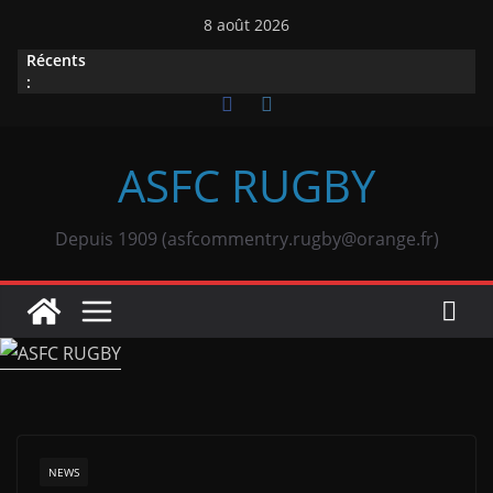
Passer
8 août 2026
au
Récents
contenu
:
ASFC RUGBY
Depuis 1909 (asfcommentry.rugby@orange.fr)
NEWS