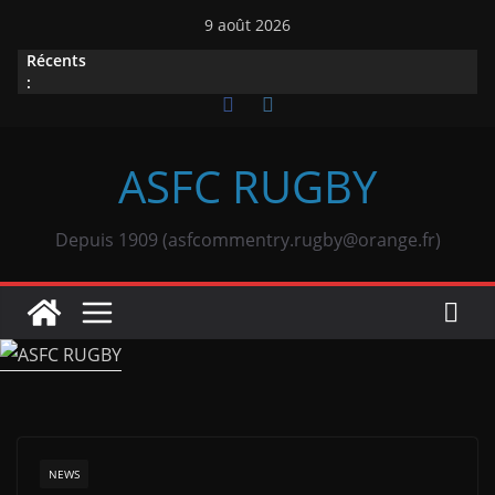
Passer
9 août 2026
au
Récents
contenu
:
ASFC RUGBY
Depuis 1909 (asfcommentry.rugby@orange.fr)
NEWS