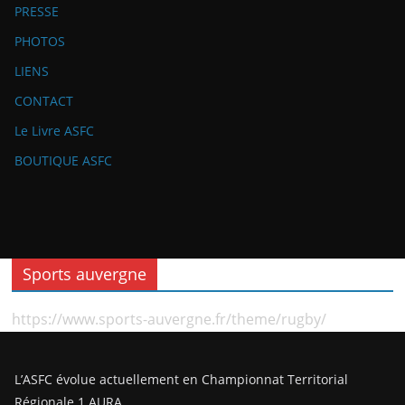
PRESSE
PHOTOS
LIENS
CONTACT
Le Livre ASFC
BOUTIQUE ASFC
Sports auvergne
https://www.sports-auvergne.fr/theme/rugby/
L’ASFC évolue actuellement en Championnat Territorial
Régionale 1 AURA