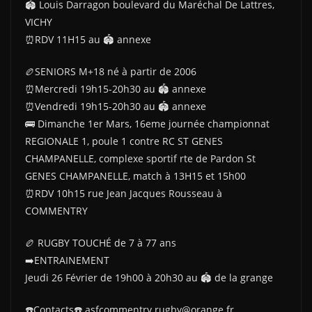
🏟 Louis Darragon boulevard du Maréchal De Lattres,
VICHY
⏰️RDV 11H15 au 🏟 annexe
🏉SENIORS M+18 né à partir de 2006
⏰️Mercredi 19h15-20h30 au 🏟 annexe
⏰️Vendredi 19h15-20h30 au 🏟 annexe
🚌 Dimanche 1er Mars, 16eme journée championnat
REGIONALE 1, poule 1 contre RC ST GENES
CHAMPANELLE, complexe sportif rte de Pardon St
GENES CHAMPANELLE, match à 13H15 et 15h00
⏰️RDV 10h15 rue Jean Jacques Rousseau à
COMMENTRY
🏉 RUGBY TOUCHÉ de 7 à 77 ans
➡️ENTRAINEMENT
Jeudi 26 Février de 19h00 à 20h30 au 🏟 de la grange
☎️Contacts☎️ asfcommentry.rugby@orange.fr