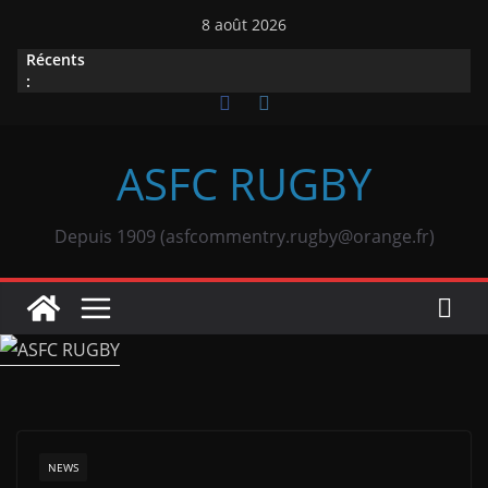
Passer
8 août 2026
au
Récents
contenu
:
ASFC RUGBY
Depuis 1909 (asfcommentry.rugby@orange.fr)
NEWS