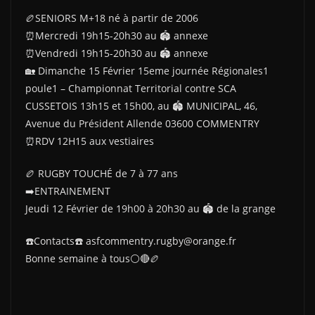
🏉SENIORS M+18 né à partir de 2006
⏰️Mercredi 19h15-20h30 au 🏟 annexe
⏰️Vendredi 19h15-20h30 au 🏟 annexe
🏡 Dimanche 15 Février 15eme journée Régionales1
poule1 – Championnat Territorial contre SCA
CUSSETOIS 13h15 et 15h00, au 🏟 MUNICIPAL, 46,
Avenue du Président Allende 03600 COMMENTRY
⏰️RDV 12H15 aux vestiaires
🏉 RUGBY TOUCHÉ de 7 à 77 ans
➡️ENTRAINEMENT
Jeudi 12 Février de 19h00 à 20h30 au 🏟 de la grange
☎️Contacts☎️ asfcommentry.rugby@orange.fr
Bonne semaine à tous⚪️🔴🏉