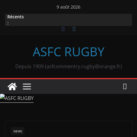
Passer
9 août 2026
au
Récents
contenu
:
ASFC RUGBY
Depuis 1909 (asfcommentry.rugby@orange.fr)
NEWS