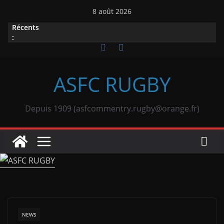
Passer
8 août 2026
au
Récents
contenu
:
ASFC RUGBY
Depuis 1909 (asfcommentry.rugby@orange.fr)
NEWS