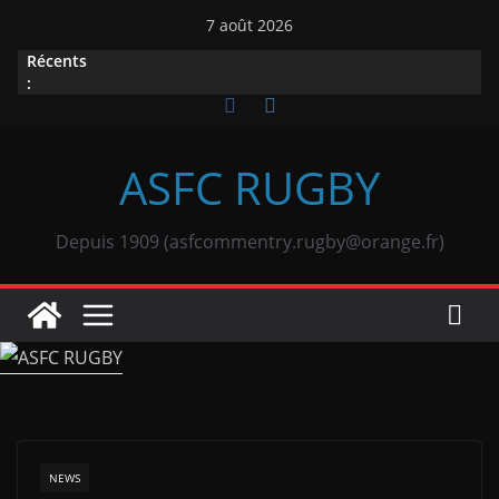
Passer
7 août 2026
au
Récents
contenu
:
ASFC RUGBY
Depuis 1909 (asfcommentry.rugby@orange.fr)
NEWS