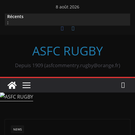
Passer
8 août 2026
au
Récents
contenu
:
ASFC RUGBY
Depuis 1909 (asfcommentry.rugby@orange.fr)
NEWS