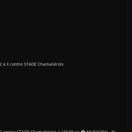
 à X contre STADE Chamaliérois
 contre STADE Chamaliérois à 15h30 au 🏟 MUNICIPAL, 46,