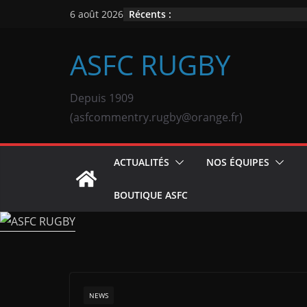
Passer
Récents :
6 août 2026
au
contenu
ASFC RUGBY
Depuis 1909
(asfcommentry.rugby@orange.fr)
ACTUALITÉS
NOS ÉQUIPES
BOUTIQUE ASFC
NEWS