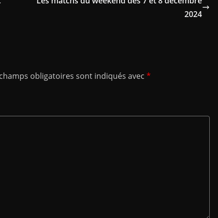
c
Les matchs du weekend des 7 et 8 décembre
2024
 champs obligatoires sont indiqués avec
*