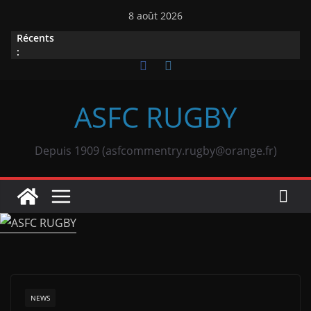
Passer
8 août 2026
au
Récents
contenu
:
ASFC RUGBY
Depuis 1909 (asfcommentry.rugby@orange.fr)
NEWS