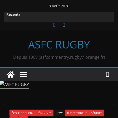
Passer
8 août 2026
au
Récents
contenu
:
ASFC RUGBY
Depuis 1909 (asfcommentry.rugby@orange.fr)
ÉCOLE DE RUGBY
FÉMININES
NEWS
RUGBY TOUCHÉ
SÉNIORS