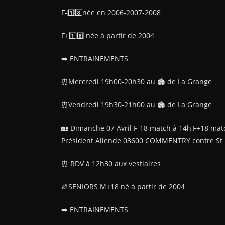
F-1️⃣8️⃣née en 2006-2007-2008
F+1️⃣8️⃣ née à partir de 2004
➡️ ENTRAINEMENTS
⏰Mercredi 19h00-20h30 au 🏟 de La Grange
⏰Vendredi 19h30-21h00 au 🏟 de La Grange
🏡 Dimanche 07 Avril F-18 match à 14h,F+18 matc
Président Allende 03600 COMMENTRY contre St 
⏰️ RDV à 12h30 aux vestiaires
🏉SENIORS M+18 né à partir de 2004
➡️ ENTRAINEMENTS