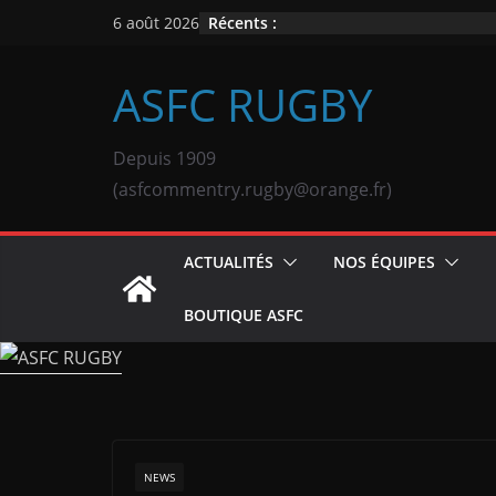
Passer
Récents :
6 août 2026
au
contenu
ASFC RUGBY
Depuis 1909
(asfcommentry.rugby@orange.fr)
ACTUALITÉS
NOS ÉQUIPES
BOUTIQUE ASFC
NEWS