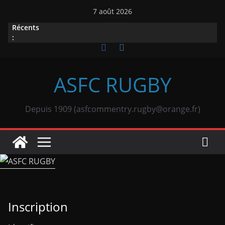
Passer
7 août 2026
au
Récents
contenu
:
ASFC RUGBY
Depuis 1909 (asfcommentry.rugby@orange.fr)
Inscription