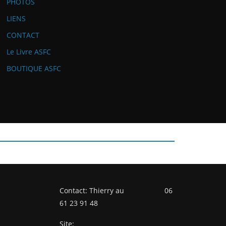
PHOTOS
LIENS
CONTACT
Le Livre ASFC
BOUTIQUE ASFC
Contact: Thierry au 06
61 23 91 48
Site: