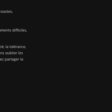
siastes,
ents difficiles,
ié, la tolérance,
ans oublier les
nez partager la