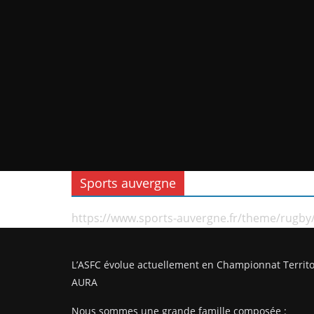
Sports auvergne
https://www.sports-auvergne.fr/theme/rugby
L’ASFC évolue actuellement en Championnat Territo
AURA
Nous sommes une grande famille composée :