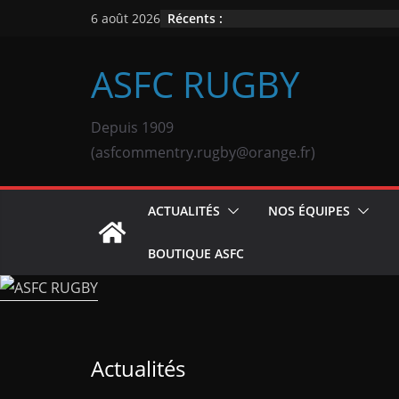
Passer
Récents :
6 août 2026
au
contenu
ASFC RUGBY
Depuis 1909
(asfcommentry.rugby@orange.fr)
ACTUALITÉS
NOS ÉQUIPES
BOUTIQUE ASFC
Actualités