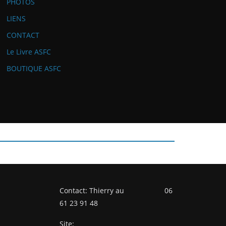
PHOTOS
LIENS
CONTACT
Le Livre ASFC
BOUTIQUE ASFC
Contact: Thierry au 06
61 23 91 48
Site: