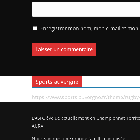
Enregistrer mon nom, mon e-mail et mon 
Sports auvergne
https://www.sports-auvergne.fr/theme/rugby
L’ASFC évolue actuellement en Championnat Territo
AURA
Nous sommes une grande famille composée :