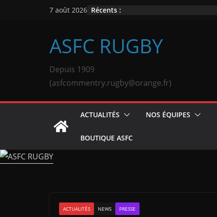
Passer
Récents :
7 août 2026
au
contenu
ASFC RUGBY
Depuis 1909
(asfcommentry.rugby@orange.fr)
ACTUALITÉS
NOS ÉQUIPES
BOUTIQUE ASFC
ACTUALITÉS
NEWS
PRESSE