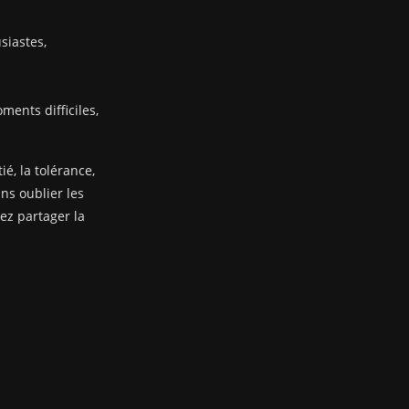
siastes,
ents difficiles,
ié, la tolérance,
ans oublier les
nez partager la