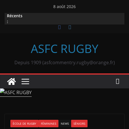
Passer
8 août 2026
au
Récents
contenu
:
ASFC RUGBY
Depuis 1909 (asfcommentry.rugby@orange.fr)
ÉCOLE DE RUGBY
FÉMININES
NEWS
SÉNIORS