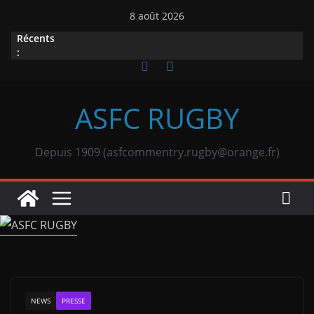
Passer
8 août 2026
au
Récents
contenu
:
ASFC RUGBY
Depuis 1909 (asfcommentry.rugby@orange.fr)
NEWS
PRESSE