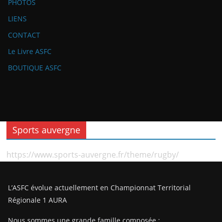
PHOTOS
LIENS
CONTACT
Le Livre ASFC
BOUTIQUE ASFC
Sports auvergne
https://www.sports-auvergne.fr/theme/rugby/
L’ASFC évolue actuellement en Championnat Territorial
Régionale 1 AURA
Nous sommes une grande famille composée :