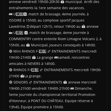
annexe vendredi 19h00-20h30 🏟 municipal. Arrêt des
entraînements la 1ere semaine des vacances.
🚌 U1️⃣9️⃣🅱️, match de brassage, 4eme journée, à
ISSOIRE à 15h00, au complexe sportif Jacques
Lavedrine.⏰départ 12h15, retour 19h00 au 🏟 annexe
🏡 U1️⃣9️⃣ 🅰️, match de brassage, 4eme journée à
COMMENTRY contre entente Riom Limagne Volcans 2, à
15h00, au 🏟 Municipal, joueurs convoqués à 14h00.
🔴 Mini RHINOS F-1️⃣8️⃣ 🏉 ENTRAINEMENTS mercredi
19H30-21H00 🏟 La grange 🚌samedi, rencontres
amicales à NEVERS à 14h00.
🔴 RHINOS F+1️⃣8️⃣ 🏉 ENTRAINEMENTS mercredi 19H30-
21H00 🏟La grange.
🔴 SENIORS 🏉 ENTRAINEMENTS 🏟 annexe mercredi
19H00-21h00 vendredi 19H00-21h00 🚌 Dimanche,
5eme journée du championnat territorial Promotion
d’Honneur, à PONT DU CHÂTEAU. Equipe réserve à
13h45, Équipe première à 15h00.