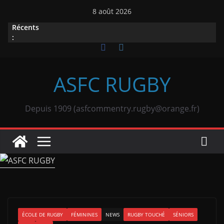
Passer
8 août 2026
au
Récents
contenu
:
ASFC RUGBY
Depuis 1909 (asfcommentry.rugby@orange.fr)
ÉCOLE DE RUGBY
FÉMININES
NEWS
RUGBY TOUCHÉ
SÉNIORS