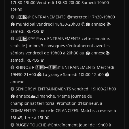
17h30-19h00 Vendredi 18h30-20h00 Samedi 10h00-
12h00
🔴 U1️⃣6️⃣🏉 ENTRAINEMENTS 😉mercredi 17h30-19h00
🏟 municipal vendredi 18h30-20h00 😉🏟 annexe.📚
samedi, REPOS 🧣
🔴 U1️⃣9️⃣🏉🚨 Pas d’ENTRAINEMENTS cette semaine,
seuls le Juniors 3 convoqués s’entraineront avec les
séniors vendredi de 19h00 à 20h30 au 🏟 annexe📚
samedi, REPOS 🧣
🔴 RHINOS F-1️⃣8️⃣F+1️⃣8️⃣🏉 ENTRAINEMENTS Mercredi
19H30-21H00 🏟 La grange Samedi 10h00-12h00 🏟
annexe
🔴 SENIORS🏉 ENTRAINEMENTS vendredi 19H00-21h00
🏟 annexe.🏡Dimanche, 14eme journée du
championnat territorial Promotion d’Honneur, à
COMMENTRY contre le CR ANCIZES. Matchs : réserve à
13h45, 1ere à 15h00.
🔴 RUGBY TOUCHÉ 🏉Entraînement jeudi de 19h00 à