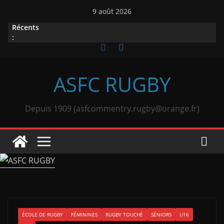
Passer
9 août 2026
au
Récents
contenu
:
ASFC RUGBY
Depuis 1909 (asfcommentry.rugby@orange.fr)
ÉCOLE DE RUGBY
FÉMININES
RUGBY TOUCHÉ
SÉNIORS
U16