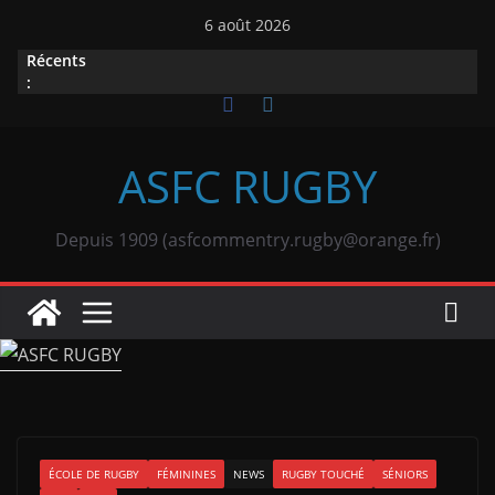
Passer
6 août 2026
au
Récents
contenu
:
ASFC RUGBY
Depuis 1909 (asfcommentry.rugby@orange.fr)
ÉCOLE DE RUGBY
FÉMININES
NEWS
RUGBY TOUCHÉ
SÉNIORS