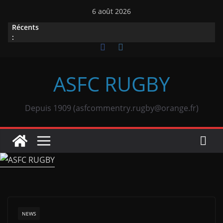
Passer
6 août 2026
au
Récents
contenu
:
ASFC RUGBY
Depuis 1909 (asfcommentry.rugby@orange.fr)
NEWS