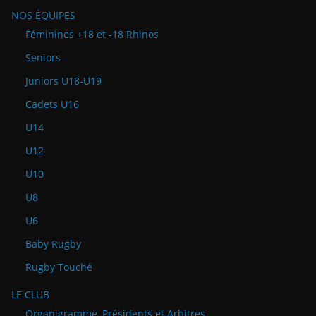
NOS ÉQUIPES
Féminines +18 et -18 Rhinos
Seniors
Juniors U18-U19
Cadets U16
U14
U12
U10
U8
U6
Baby Rugby
Rugby Touché
LE CLUB
Organigramme, Présidents et Arbitres