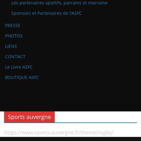
Les partenaires sportifs, parrains et marraine
Sponsors et Partenaires de l’ASFC
PRESSE
PHOTOS
LIENS
CONTACT
Le Livre ASFC
BOUTIQUE ASFC
Sports auvergne
https://www.sports-auvergne.fr/theme/rugby/