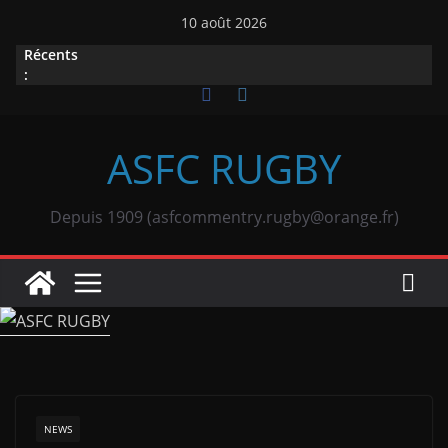
Passer
10 août 2026
au
Récents
contenu
:
ASFC RUGBY
Depuis 1909 (asfcommentry.rugby@orange.fr)
NEWS