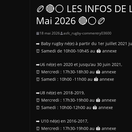
🏉🔴⚪ LES INFOS DE 
Mai 2026 🔴⚪🏉
18 mai 2026
asfc_rugby-commentry03600
➡️ Baby rugby né(e) à partir du 1er juillet 2021
⏰️ Samedi de 10h00-10h45 au 🏟️ annexe
➡️U6 né(e) en 2020 et jusqu’au 30 juin 2021,
⏰️ Mercredi : 17h30-18h30 au 🏟️ annexe
⏰️ Samedi : 10h00 -11h00 au 🏟️ annexe
➡️U8 né(e) en 2018-2019,
⏰️ Mercredi : 17h30-19h00 au 🏟️ annexe
⏰️ Samedi : 10h00-12h00 au 🏟️ annexe
➡️ U10 né(e) en 2016-2017,
⏰️ Mercredi : 17h30-19h00 au 🏟️ annexe