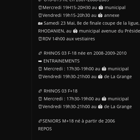
⏰️Mercredi 19H15-20H30 au 🏟️ municipal
⏰️Vendredi 19h15-20h30 au 🏟️ annexe
🏡 Samedi 23 Mai, 8e de finale coupe de la li
RHODANIEN, au 🏟️ municipal avenue du Prési
⏰️RDV 14h00 aux vestiaires
🏉 RHINOS 03 F-18 née en 2008-2009-2010
➡️ ENTRAINEMENTS
⏰ Mercredi : 17h30-19h00 au 🏟️ municipal
⏰Vendredi 19h30-21h00 au 🏟️ de La Grange
🏉 RHINOS 03 F+18
⏰ Mercredi : 17h30-19h00 au 🏟️ municipal
⏰Vendredi 19h30-21h00 au 🏟️ de La Grange
🏉SENIORS M+18 né à partir de 2006
REPOS