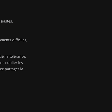
siastes,
ents difficiles,
ié, la tolérance,
ans oublier les
nez partager la