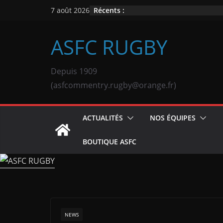
Passer
Récents :
7 août 2026
au
contenu
ASFC RUGBY
Depuis 1909
(asfcommentry.rugby@orange.fr)
ACTUALITÉS
NOS ÉQUIPES
BOUTIQUE ASFC
NEWS