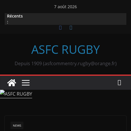
Passer
7 août 2026
au
Récents
contenu
:
ASFC RUGBY
Depuis 1909 (asfcommentry.rugby@orange.fr)
NEWS