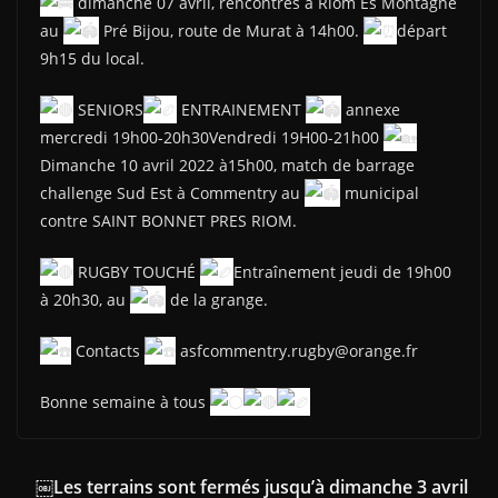
dimanche 07 avril, rencontres à Riom Es Montagne
au
Pré Bijou, route de Murat à 14h00.
départ
9h15 du local.
SENIORS
ENTRAINEMENT
annexe
mercredi 19h00-20h30Vendredi 19H00-21h00
Dimanche 10 avril 2022 à15h00, match de barrage
challenge Sud Est à Commentry au
municipal
contre SAINT BONNET PRES RIOM.
RUGBY TOUCHÉ
Entraînement jeudi de 19h00
à 20h30, au
de la grange.
Contacts
asfcommentry.rugby@orange.fr
Bonne semaine à tous
￼Les terrains sont fermés jusqu’à dimanche 3 avril