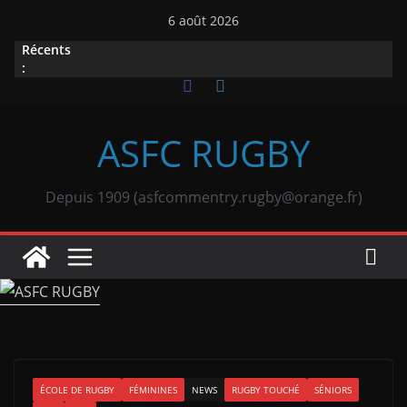
Passer
6 août 2026
au
Récents
contenu
:
ASFC RUGBY
Depuis 1909 (asfcommentry.rugby@orange.fr)
ÉCOLE DE RUGBY
FÉMININES
NEWS
RUGBY TOUCHÉ
SÉNIORS