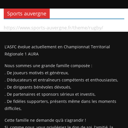
Sports auvergne
https://www.sports-auvergne.fr/theme/rugby/
L’ASFC évolue actuellement en Championnat Territorial
Régionale 1 AURA
Nous sommes une grande famille composée :
. De joueurs motivés et généreux,
. D’éducateurs et entraîneurs compétents et enthousiastes,
. De dirigeants bénévoles dévoués,
. De partenaires et sponsors sérieux et investis,
. De fidèles supporters, présents même dans les moments
difficiles,
Cette famille ne demande qu’à s’agrandir !
Si, comme nous, vous privilégiez le don de soi, l’amitié, la