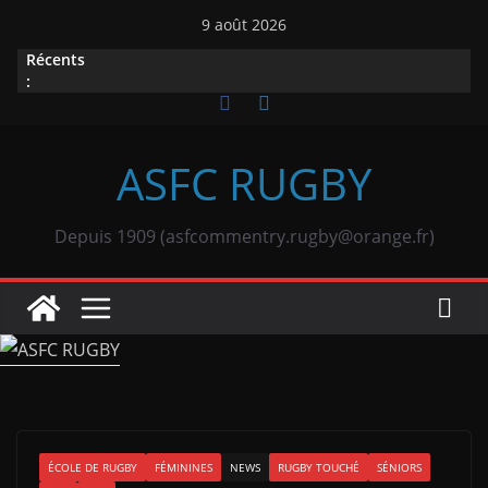
Passer
9 août 2026
au
Récents
contenu
:
ASFC RUGBY
Depuis 1909 (asfcommentry.rugby@orange.fr)
ÉCOLE DE RUGBY
FÉMININES
NEWS
RUGBY TOUCHÉ
SÉNIORS