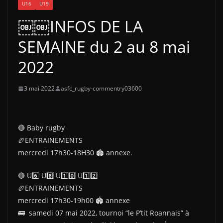
U16
U19
￼￼INFOS DE LA
SEMAINE du 2 au 8 mai
2022
3 mai 2022
asfc_rugby-commentry03600
🔴 Baby rugby
🏉ENTRAINEMENTS
mercredi 17h30-18H30 🏟 annexe.
🔴 U6️⃣ U8️⃣ U1️⃣0️⃣ U1️⃣2️⃣
🏉ENTRAINEMENTS
mercredi 17h30-19h00 🏟 annexe
🚌 samedi 07 mai 2022, tournoi “le P’tit Roannais” à