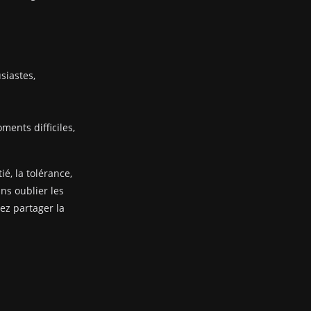
siastes,
ents difficiles,
ié, la tolérance,
ans oublier les
nez partager la