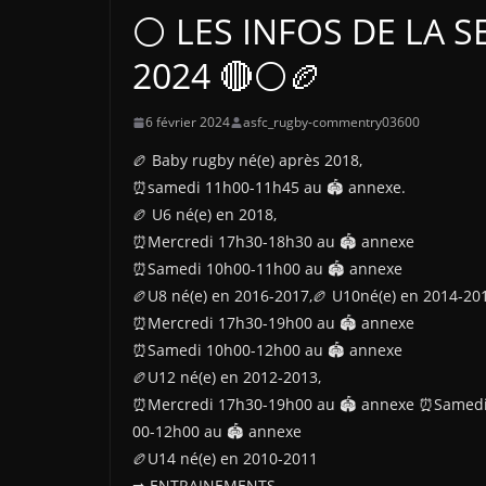
⚪ LES INFOS DE LA SE
2024 🔴⚪🏉
6 février 2024
asfc_rugby-commentry03600
🏉 Baby rugby né(e) après 2018,
⏰samedi 11h00-11h45 au 🏟 annexe.
🏉 U6 né(e) en 2018,
⏰Mercredi 17h30-18h30 au 🏟 annexe
⏰Samedi 10h00-11h00 au 🏟 annexe
🏉U8 né(e) en 2016-2017,🏉 U10né(e) en 2014-20
⏰Mercredi 17h30-19h00 au 🏟 annexe
⏰Samedi 10h00-12h00 au 🏟 annexe
🏉U12 né(e) en 2012-2013,
⏰Mercredi 17h30-19h00 au 🏟 annexe ⏰Samedi
00-12h00 au 🏟 annexe
🏉U14 né(e) en 2010-2011
➡ ENTRAINEMENTS