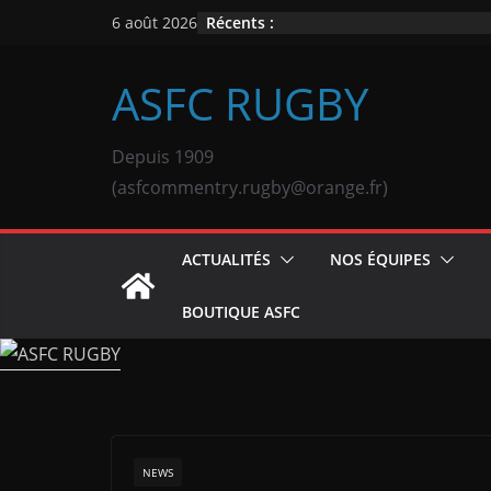
Passer
Récents :
6 août 2026
au
contenu
ASFC RUGBY
Depuis 1909
(asfcommentry.rugby@orange.fr)
ACTUALITÉS
NOS ÉQUIPES
BOUTIQUE ASFC
NEWS