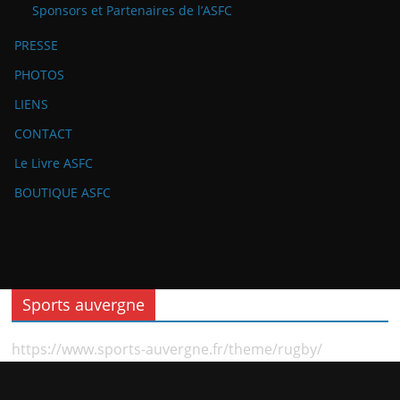
Sponsors et Partenaires de l’ASFC
PRESSE
PHOTOS
LIENS
CONTACT
Le Livre ASFC
BOUTIQUE ASFC
Sports auvergne
https://www.sports-auvergne.fr/theme/rugby/