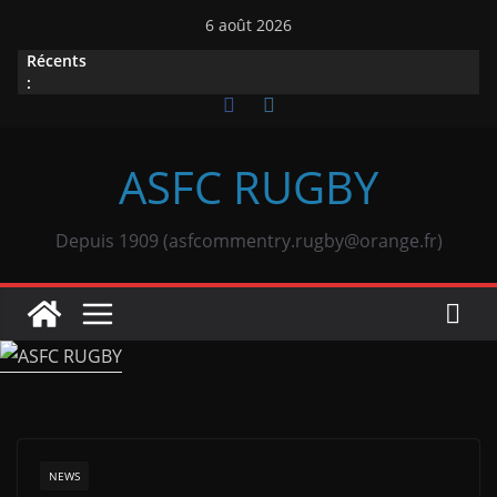
Passer
6 août 2026
au
Récents
contenu
:
ASFC RUGBY
Depuis 1909 (asfcommentry.rugby@orange.fr)
NEWS