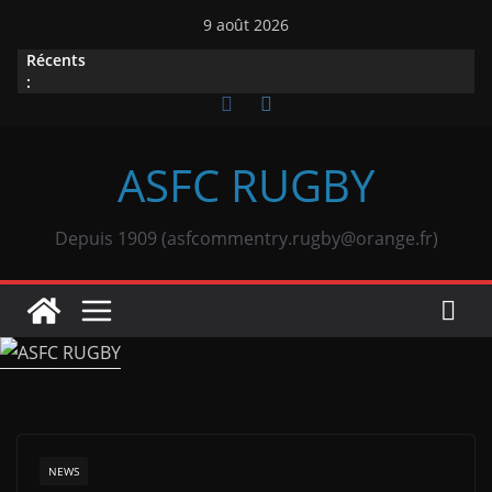
Passer
9 août 2026
au
Récents
contenu
:
ASFC RUGBY
Depuis 1909 (asfcommentry.rugby@orange.fr)
NEWS