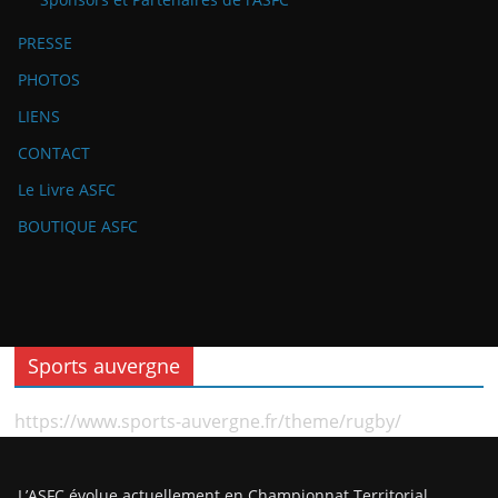
PRESSE
PHOTOS
LIENS
CONTACT
Le Livre ASFC
BOUTIQUE ASFC
Sports auvergne
https://www.sports-auvergne.fr/theme/rugby/
L’ASFC évolue actuellement en Championnat Territorial